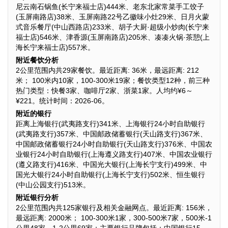
尼云南石锅鱼(长宁来福士店)444米、老东北家常菜手工饺子
(玉屏南路店)38米、玉屏南路22号乙徽味小灶29米、日月火蒙
式音乐餐厅(中山西路店)233米、胡子大厨·超级小炒肉(长宁来
福士店)546米、津香源(玉屏南路店)205米、凑凑火锅·茶憩(上
海长宁来福士店)557米。
附近餐饮分析
2公里范围内共29家餐饮。最近距离: 36米，最远距离: 212
米； 100米内10家，100-300米19家；餐饮类型12种，前三种
热门类型：快餐3家、咖啡厅2家、浙菜1家。人均约¥6～
¥221。统计时间：2026-06。
附近的银行
距离上海银行(武夷路支行)341米、上海银行24小时自助银行
(武夷路支行)357米、中国邮政储蓄银行(天山路支行)367米、
中国邮政储蓄银行24小时自助银行(天山路支行)376米、中国农
业银行24小时自助银行(上海遵义路支行)407米、中国农业银行
(遵义路支行)416米、中国光大银行(上海长宁支行)499米、中
国光大银行24小时自助银行(上海长宁支行)502米、恒生银行
(中山公园支行)513米。
附近银行分析
2公里范围内共125家银行及相关金融网点。最近距离: 156米，
最远距离: 2000米； 100-300米1家，300-500米7家，500米-1