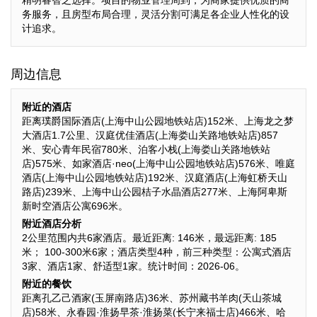
精明睿智之选择。项目的物业管理周到，为商家提供优质的商
务服务，且房型布局合理，灵活分割可满足各企业人性化的设
计追求。
周边信息
附近的酒店
距离璞爵国际酒店(上海中山公园地铁站店)152米、上海龙之梦
大酒店1.7公里、汉庭优佳酒店(上海娄山关路地铁站店)857
米、安心青年民宿780米、泊客小栈(上海娄山关路地铁站
店)575米、如家酒店·neo(上海中山公园地铁站店)576米、唯庭
酒店(上海中山公园地铁站店)192米、汉庭酒店(上海虹桥天山
路店)239米、上海中山公园桔子水晶酒店277米、上海阿卑斯
新时空酒店公寓696米。
附近酒店分析
2公里范围内共6家酒店。最近距离: 146米，最远距离: 185
米； 100-300米6家；酒店类型4种，前三种类型：公寓式酒店
3家、酒店1家、舒适型1家。统计时间：2026-06。
附近的餐饮
距离孔乙己酒家(玉屏南路店)36米、苏州藏书羊肉(天山茶城
店)58米、永春园·淮扬早茶·淮扬菜(长宁来福士店)466米、哈