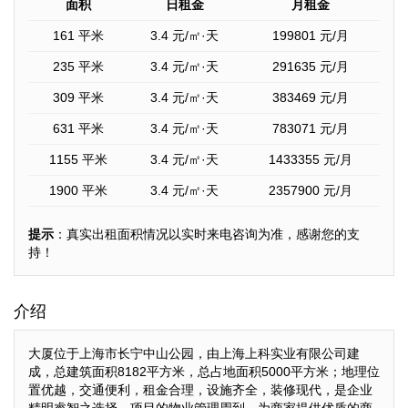
面积
日租金
月租金
161 平米
3.4
元/㎡·天
199801
元/月
235 平米
3.4
元/㎡·天
291635
元/月
309 平米
3.4
元/㎡·天
383469
元/月
631 平米
3.4
元/㎡·天
783071
元/月
1155 平米
3.4
元/㎡·天
1433355
元/月
1900 平米
3.4
元/㎡·天
2357900
元/月
提示
：真实出租面积情况以实时来电咨询为准，感谢您的支
持！
介绍
大厦位于上海市长宁中山公园，由上海上科实业有限公司建
成，总建筑面积8182平方米，总占地面积5000平方米；地理位
置优越，交通便利，租金合理，设施齐全，装修现代，是企业